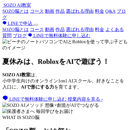
SOZO
AI
教室
SOZO脳とは
コース
動画
作品
選ばれる理由
料金
Q&A
ブロ
グ
LINEで申込
SOZO脳とは
コース
動画
作品
選ばれる理由
料金
よくある
質問
ブログ
LINEで無料体験に申し込む
夏休みは、
Robloxを
AI
で遊ぼう！
SOZO AI教室
は、
小中学生向けのオンライン1on1 AIスクール。好きなことを
入口に、
AIで形にする力
を育てます。
LINEで無料体験に申し込む
授業内容を見る
›
WHAT IS SOZO脳